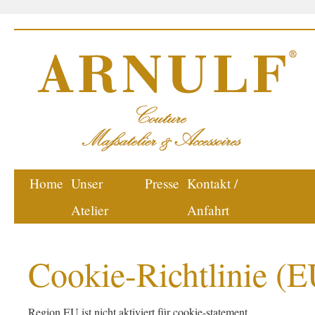
Home
Unser
Presse
Kontakt /
Atelier
Anfahrt
Cookie-Richtlinie (E
Region EU ist nicht aktiviert für cookie-statement.